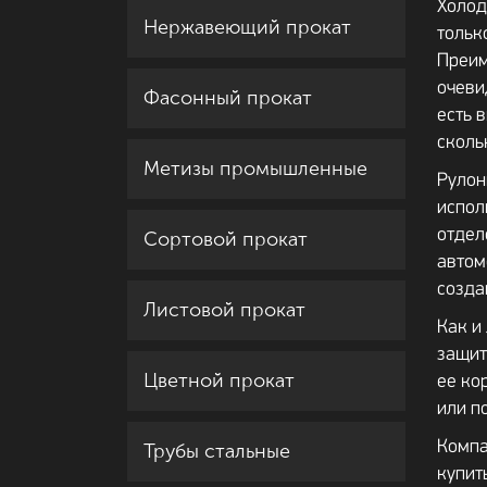
Холод
Нержавеющий прокат
тольк
Преим
очеви
Фасонный прокат
есть 
сколь
Метизы промышленные
Рулон
испол
отдел
Сортовой прокат
автом
созда
Листовой прокат
Как и
защит
Цветной прокат
ее ко
или п
Компа
Трубы стальные
купит