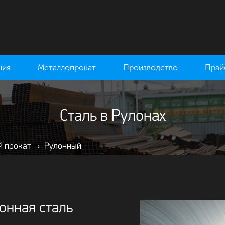
ния
Металлопрокат
Производство
Прай
Сталь в Рулонах
й прокат
›
Рулонный
онная сталь