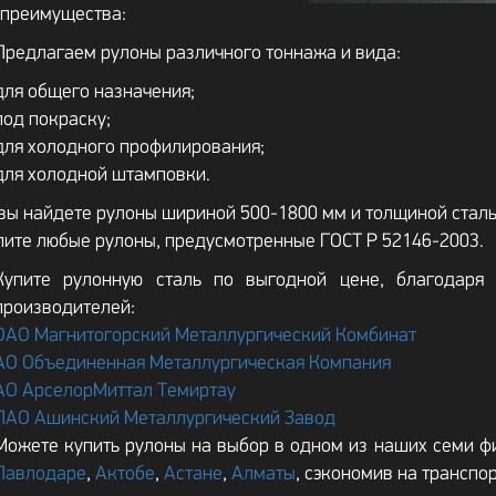
преимущества:
Предлагаем рулоны различного тоннажа и вида:
для общего назначения;
под покраску;
для холодного профилирования;
для холодной штамповки.
 вы найдете рулоны шириной 500-1800 мм и толщиной стальн
пите любые рулоны, предусмотренные ГОСТ Р 52146-2003.
Купите рулонную сталь по выгодной цене, благодаря
производителей:
ОАО Магнитогорский Металлургический Комбинат
АО Объединенная Металлургическая Компания
АО АрселорМиттал Темиртау
ПАО Ашинский Металлургический Завод
Можете купить рулоны на выбор в одном из наших семи ф
Павлодаре
,
Актобе
,
Астане
,
Алматы
, сэкономив на транспо