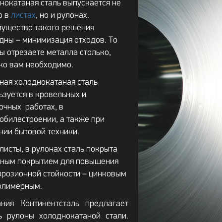
нокатаная сталь выпускается не
о в
листах
, но и рулонах.
ущество такого решения
дны – минимизация отходов. То
вы отрезаете металла столько,
ко вам необходимо.
ная холоднокатаная сталь
ьзуется в кровельных и
очных работах, в
обилестроении, а также при
нии бытовой техники.
 листы, в рулонах сталь покрыта
ным покрытием для повышения
ррозионной стойкости – цинковым
олимерным.
ния Континентсталь предлагает
ь рулоны холоднокатаной стали.