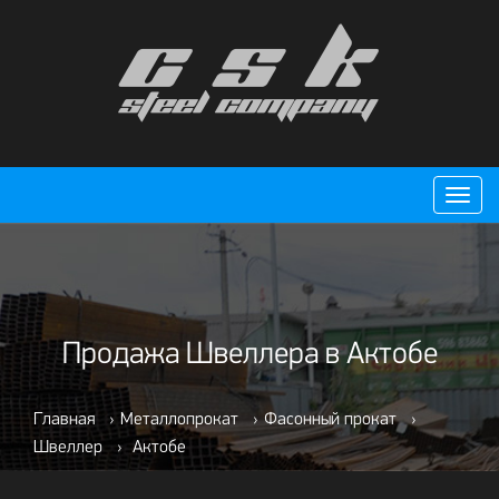
Пере
нави
Продажа Швеллера в Актобе
Главная
›
Металлопрокат
›
Фасонный прокат
›
Швеллер
›
Актобе