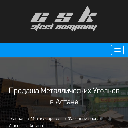
Пере
нави
Продажа Металлических Уголков
в Астане
Главная
›
Металлопрокат
›
Фасонный прокат
›
Уголок
›
Астана