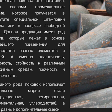
твенная поковка это заготовка,
и словами промежуточное
лие, которое получается в
льтате специальной штамповки
лла или в процессе свободной
и. Данная продукция имеет ряд
ств, которые лежат в основе
ьнейшего применения для
зводства разных элементов и
лей. А именно пластичность,
жность, стойкость к различным
ссивным средам, прочность и
вечность.
акого рода поковок используют
циальные марки стали
струкционная, легированная,
ументальная, углеродистая), а
 разные дополнительные смеси.