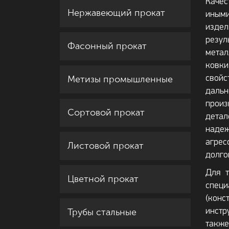
Качес
Нержавеющий прокат
иным
изде
резу
Фасонный прокат
мета
ковк
Метизы промышленные
свой
дал
прои
Сортовой прокат
дета
наде
агре
Листовой прокат
долго
Для т
Цветной прокат
спе
(кон
Трубы стальные
инстр
также