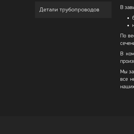
В зав
Детали трубопроводов
По ве
сечен
В ком
произ
Мы за
все н
наших