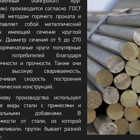
ственный (качпрокат) круг
ляк) производится согласно ГОСТ
88 методом горячего проката и
ставляет собой металлический
ок имеющий сечение круглой
. Диаметр сечения от 5 до 270
орячекатаные круги популярные
и потребителей благодаря
ичности и прочности. Также они
т высокую свариваемость,
печивая скорость построения
лических конструкций.
нову производства используют
ые виды стали с примесями и
циальными добавками. В
симости от стали, из которой
авливали, пруток бывает разной
: