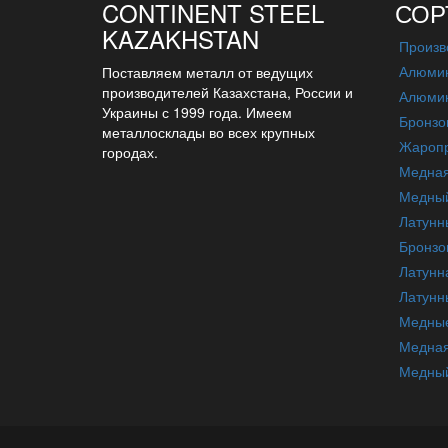
CONTINENT STEEL
СОР
KAZAKHSTAN
Произв
Алюмин
Поставляем металл от ведущих
производителей Казахстана, России и
Алюмин
Украины с 1999 года. Имеем
Бронзо
металлосклады во всех крупных
Жаропр
городах.
Медна
Медный
Латунн
Бронзо
Латунн
Латунн
Медные
Медная
Медный