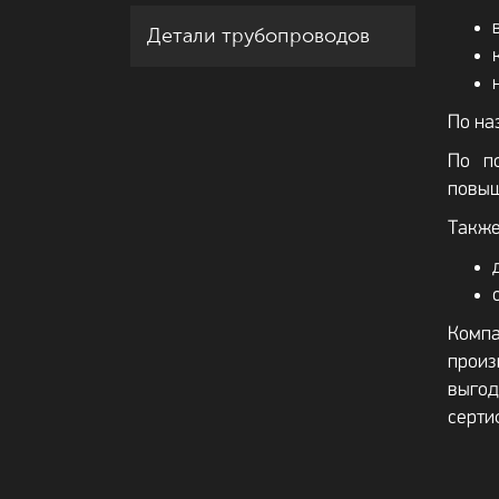
Детали трубопроводов
По на
По по
повыш
Также
Компа
произ
выгод
серти