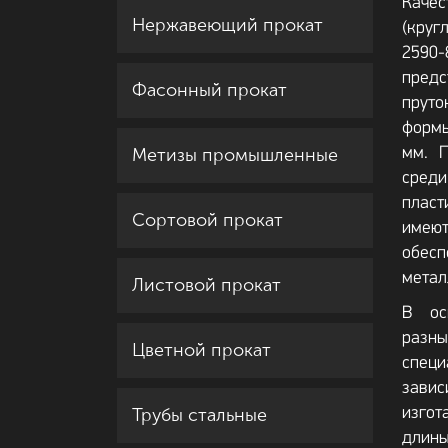
Каче
Нержавеющий прокат
(круг
2590-
пред
Фасонный прокат
прут
формы
Метизы промышленные
мм. Г
сред
пласт
Сортовой прокат
имею
обес
метал
Листовой прокат
В ос
разн
Цветной прокат
спе
зави
Трубы стальные
изгот
длины