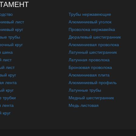
ТАМЕНТ
одство
Трубы нержавеющие
иевый лист
Алюминиевый уголок
иевый круг
Проволока нержавейка
вые трубы
Дюралевый шестигранник
очный круг
Алюминиевая проволока
я шина
Латунный шестигранник
 лист
Латунная проволока
ый лист
Бронзовая проволока
вый круг
Алюминиевая плита
ая лента
Алюминиевый профиль
ый круг
Латунные трубы
 трубки
Медный шестигранник
 лента
Медь листовая
 круг