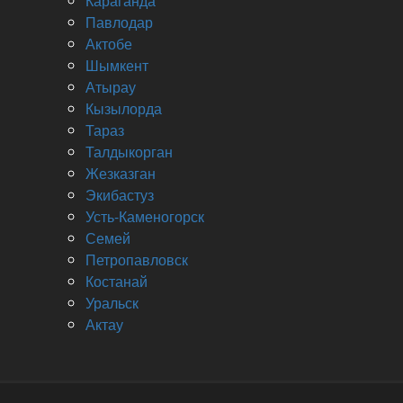
Караганда
Павлодар
Актобе
Шымкент
Атырау
Кызылорда
Тараз
Талдыкорган
Жезказган
Экибастуз
Усть-Каменогорск
Семей
Петропавловск
Костанай
Уральск
Актау