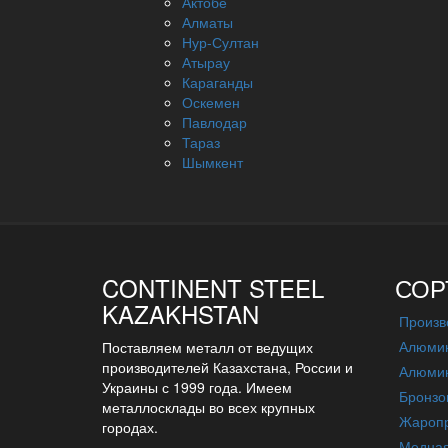
Актобе
Алматы
Нур-Султан
Атырау
Караганды
Оскемен
Павлодар
Тараз
Шымкент
CONTINENT STEEL
СОР
KAZAKHSTAN
Произв
Алюмин
Поставляем металл от ведущих
производителей Казахстана, России и
Алюмин
Украины с 1999 года. Имеем
Бронзо
металлосклады во всех крупных
Жаропр
городах.
Медна