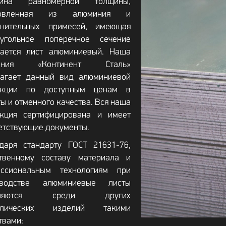
тина равномерной толщины,
товленная из алюминия и
лнительных примесей, имеющая
оугольное поперечное сечение
вается лист алюминиевый. Наша
пания «Континент Сталь»
лагает данный вид алюминиевой
укции по доступным ценам в
ы и отменного качества. Вся наша
укция сертифицирована и имеет
етствующие документы.
даря стандарту ГОСТ 21631-76,
ственному составу материала и
ессиональным технологиям при
зводстве алюминиевые листы
еляются среди других
ллических изделий такими
твами: