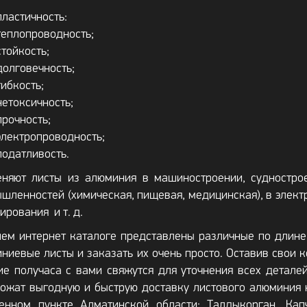
пластичность:
теплопроводность;
стойкость;
долговечность;
гибкость;
нетоксичность;
прочность;
электропроводность;
податливость.
няют листы из алюминия в машиностроении, суднострое
шленностей (химическая, пищевая, медицинская), в элект
ирования и т. д.
ем интернет каталоге представлены различные по длине,
ниевые листы и заказать их очень просто. Оставив свои 
ие получаса с вами свяжутся для уточнения всех деталей
ожат выгодную и быструю доставку листового алюминия н
енном пункте Алматинской области: Талдыкорган, Капч