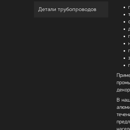
Детали трубопроводов
Приме
промы
декор
В наш
алюми
течен
предл
насел