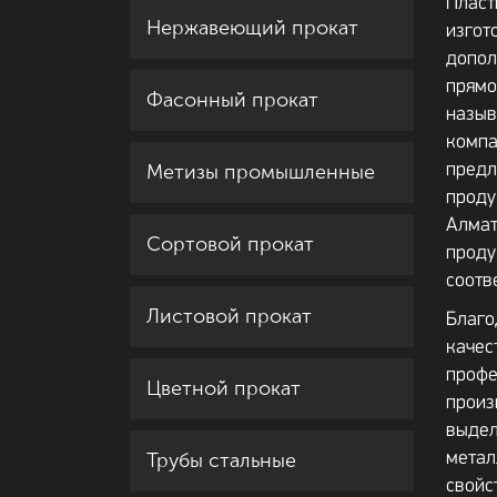
Плас
Нержавеющий прокат
изго
допо
прям
Фасонный прокат
назы
ком
Метизы промышленные
пред
прод
Алмат
Сортовой прокат
прод
соотв
Листовой прокат
Благо
каче
проф
Цветной прокат
прои
выд
Трубы стальные
мета
свойс