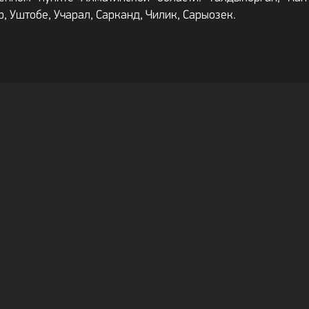
р, Уштобе, Учарал, Сарканд, Чилик, Сарыозек.