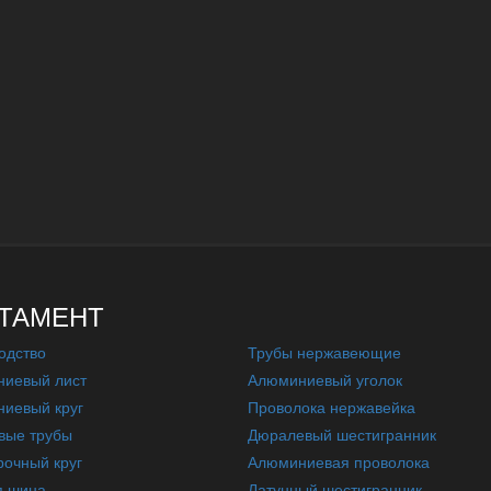
ТАМЕНТ
одство
Трубы нержавеющие
иевый лист
Алюминиевый уголок
иевый круг
Проволока нержавейка
вые трубы
Дюралевый шестигранник
очный круг
Алюминиевая проволока
я шина
Латунный шестигранник