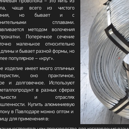
ниевая проволока – это нить из
лла, чаще всего из чистого
миния, но бывает и с
олнительными сплавами.
тавливается методом волочения
прокатки. Поперечное сечение
аточно маленькое относительно
 длины и бывает разной формы, но
лее популярное – «круг».
е изделие имеет много отличных
ктеристик, оно практичное,
ное и долговечное. Используют
металлопродукт в разных сферах
тельности и отраслях
шленности. Купить алюминиевую
локу в Павлодаре можно оптом и
ницу для применения в: