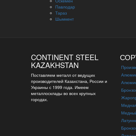
Оскемен
Павлодар
Тараз
Шымкент
CONTINENT STEEL
СОР
KAZAKHSTAN
Произв
Алюмин
Поставляем металл от ведущих
производителей Казахстана, России и
Алюмин
Украины с 1999 года. Имеем
Бронзо
металлосклады во всех крупных
Жаропр
городах.
Медна
Медный
Латунн
Бронзо
Латунн