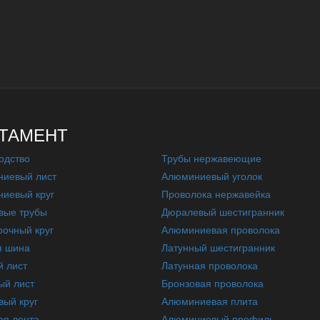
ТАМЕНТ
одство
Трубы нержавеющие
иевый лист
Алюминиевый уголок
иевый круг
Проволока нержавейка
вые трубы
Дюралевый шестигранник
очный круг
Алюминиевая проволока
я шина
Латунный шестигранник
 лист
Латунная проволока
ый лист
Бронзовая проволока
вый круг
Алюминиевая плита
ая лента
Алюминиевый профиль