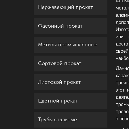
Алюми
Нержавеющий прокат
мета
алю
доп
Фасонный прокат
Изго
или 
Метизы промышленные
дост
своей
наибо
Сортовой прокат
Данно
хара
Листовой прокат
проч
этот 
дея
Цветной прокат
промы
прово
Трубы стальные
в роз