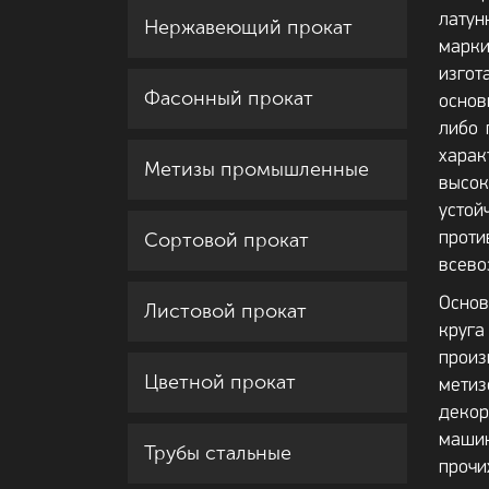
латун
Нержавеющий прокат
марки
изгот
Фасонный прокат
основ
либо 
харак
Метизы промышленные
высо
усто
Сортовой прокат
про
всево
Осно
Листовой прокат
круга
произ
Цветной прокат
мети
декор
маши
Трубы стальные
проч