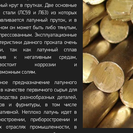
ный круг в прутках. Две основные
 стали (ЛС59 и Л63) из которых
авливается латунный пруток, и в
ном он может быть либо тянутым,
прессованным. Эксплуатационные
теристики данного проката очень
ки, так как латунный сплав
йчив к негативным средам,
тивостоит коррозии и
зможным солям.
вное предназначение латунного
 в качестве первичного сырья для
водства разнообразных деталей,
зов и фурнитуры, в том числе
ативной. Неплохо латунь идет в
ностроении, приборостроении и
их отраслях промышленности, в