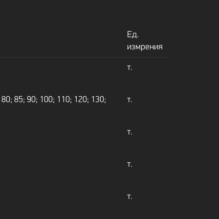
Ед.
измрения
т.
5; 80; 85; 90; 100; 110; 120; 130;
т.
т.
т.
т.