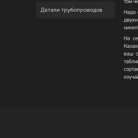
том ч
Детали трубопроводов
Надо 
двухк
никел
На се
Казах
ваш с
табли
сорта
изуча