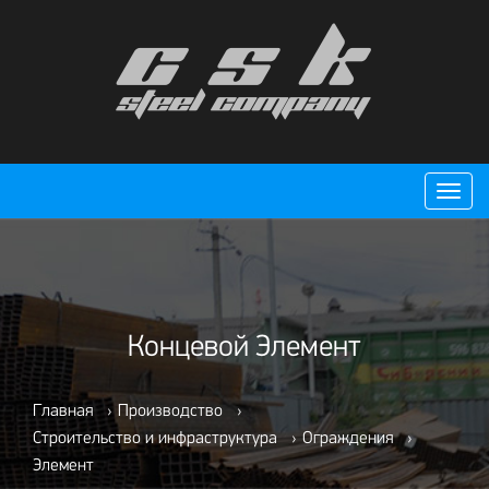
Пере
нави
Концевой Элемент
Главная
›
Производство
›
Строительство и инфраструктура
›
Ограждения
›
Элемент