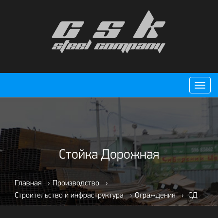
Пере
нави
Стойка Дорожная
Главная
›
Производство
›
Строительство и инфраструктура
›
Ограждения
›
СД