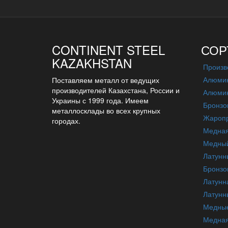
CONTINENT STEEL
СОР
KAZAKHSTAN
Произв
Алюмин
Поставляем металл от ведущих
производителей Казахстана, России и
Алюмин
Украины с 1999 года. Имеем
Бронзо
металлосклады во всех крупных
Жаропр
городах.
Медна
Медный
Латунн
Бронзо
Латунн
Латунн
Медные
Медная