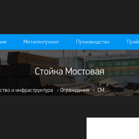
ния
Металлопрокат
Производство
Прай
Стойка Мостовая
ство и инфраструктура
›
Ограждения
›
СМ