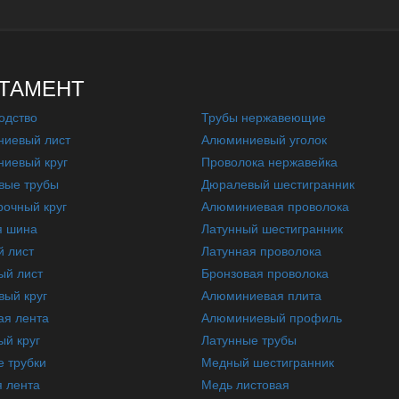
ТАМЕНТ
одство
Трубы нержавеющие
иевый лист
Алюминиевый уголок
иевый круг
Проволока нержавейка
вые трубы
Дюралевый шестигранник
очный круг
Алюминиевая проволока
я шина
Латунный шестигранник
 лист
Латунная проволока
ый лист
Бронзовая проволока
вый круг
Алюминиевая плита
ая лента
Алюминиевый профиль
ый круг
Латунные трубы
 трубки
Медный шестигранник
 лента
Медь листовая