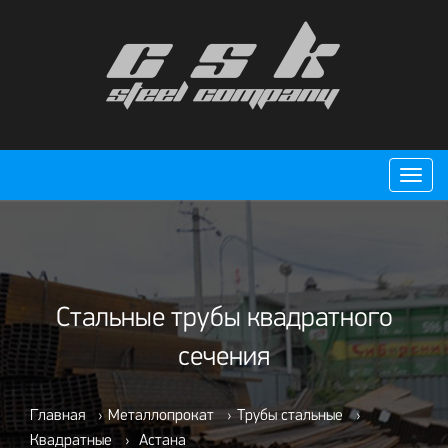
Пере
нави
Стальные трубы квадратного
сечения
Главная
›
Металлопрокат
›
Трубы стальные
›
Квадратные
›
Астана