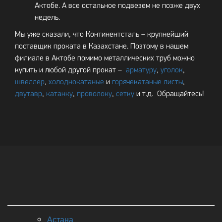
Актобе. А все остальное подвезем не позже двух
недель.
Мы уже сказали, что Континентсталь – крупнейший
поставщик проката в Казахстане. Поэтому в нашем
филиале в Актобе помимо металлических труб можно
купить и любой другой прокат –
арматуру
,
уголок
,
швеллер
,
холоднокатаные
и
горячекатаные листы
,
двутавр
,
катанку
,
проволоку
,
сетку
и т.д. Обращайтесь!
Астана