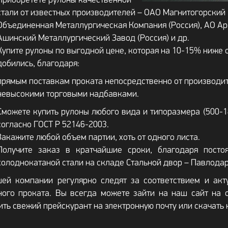
Приобретете рулоны качественной
стали от известных производителей – ОАО Магнитогорский 
Объединенная Металлургическая Компания (Россия), АО Ар
Ашинский Металлургический Завод (Россия) и др.
Купите рулоны по выгодной цене, которая на 10-15% ниже 
добились, благодаря:
прямым поставкам проката непосредственно от производит
невысокими торговыми надбавками.
Сможете купить рулоны любого вида и типоразмера (500-1
согласно ГОСТ Р 52146-2003.
Закажите любой объем партии, хоть от одного листа.
Получите заказ в кратчайшие сроки, благодаря посто
холоднокатаной стали на складе Стальной двор – Павлодар
ей компании регулярно следят за соответствием и акт
ного проката. Вы всегда можете зайти на наш сайт на 
ить свежий прейскурант на электронную почту или скачать 