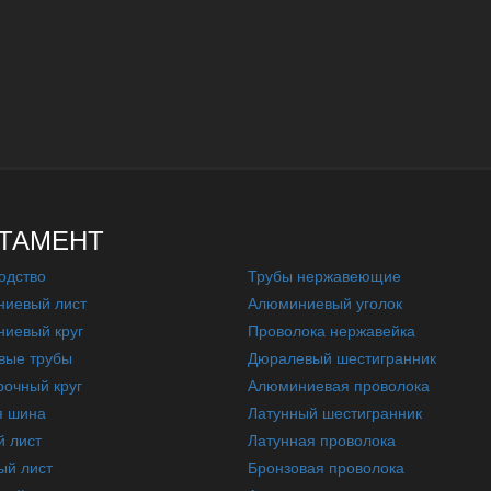
ТАМЕНТ
одство
Трубы нержавеющие
иевый лист
Алюминиевый уголок
иевый круг
Проволока нержавейка
вые трубы
Дюралевый шестигранник
очный круг
Алюминиевая проволока
я шина
Латунный шестигранник
 лист
Латунная проволока
ый лист
Бронзовая проволока