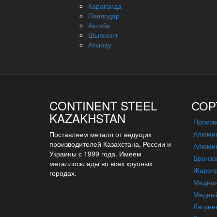
Караганда
Павлодар
Актобе
Шымкент
Атырау
CONTINENT STEEL
СОР
KAZAKHSTAN
Произв
Алюмин
Поставляем металл от ведущих
производителей Казахстана, России и
Алюмин
Украины с 1999 года. Имеем
Бронзо
металлосклады во всех крупных
Жаропр
городах.
Медна
Медный
Латунн