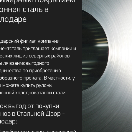
имерным покрытием
онная сталь в
лодаре
дарский филиал компании
нентсталь приглашает компании и
еских лиц из северных районов
ы ля взаимовыгодного
дничества по приобретению
образного проката. В частности, у
ы можете купить рулоны
енной холоднокатаной стали.
ок выгод от покупки
нов в Стальной Двор -
лодар: