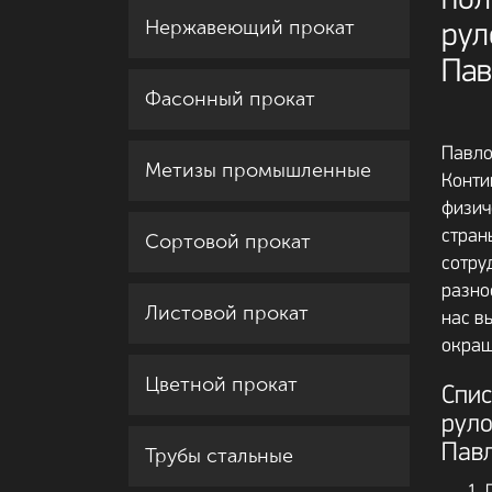
пол
Нержавеющий прокат
рул
Пав
Фасонный прокат
Павло
Метизы промышленные
Конти
физич
стран
Сортовой прокат
сотру
разно
Листовой прокат
нас в
окраш
Цветной прокат
Спис
руло
Пав
Трубы стальные