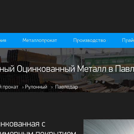
ния
Металлопрокат
Производство
Прай
ный Оцинкованный Металл в Пав
й прокат
›
Рулонный
›
Павлодар
нкованная с