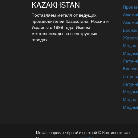
KAZAKHSTAN
Произв
Алюмин
Поставляем металл от ведущих
производителей Казахстана, России и
Алюмин
Украины с 1999 года. Имеем
Бронзо
металлосклады во всех крупных
Жаропр
городах.
Медна
Медный
Латунн
Бронзо
Латунн
Латунн
Медные
Медная
Медный
Металлопрокат чёрный и цветной © Континентсталь