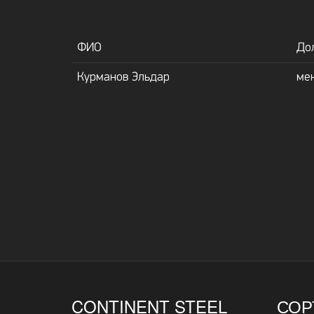
ФИО
До
Курманов Эльдар
ме
CONTINENT STEEL
СОР