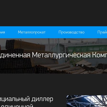
ния
Металлопрокат
Производство
Прай
диненная Металлургическая Ком
циальный диллер