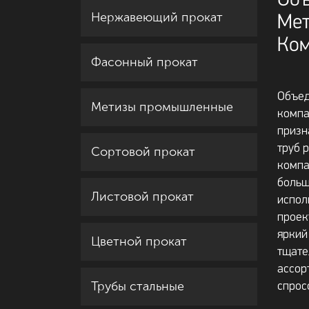
Об
Нержавеющий прокат
Мет
Ком
Фасонный прокат
Объед
Метизы промышленные
компа
призн
труб 
Сортовой прокат
компа
больш
Листовой прокат
испол
проек
яркий
Цветной прокат
тщате
ассор
Трубы стальные
спрос