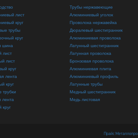
одство
Трубы нержавеющие
иевый лист
Алюминиевый уголок
иевый круг
Проволока нержавейка
вые трубы
Дюралевый шестигранник
очный круг
Алюминиевая проволока
я шина
Латунный шестигранник
 лист
Латунная проволока
ый лист
Бронзовая проволока
вый круг
Алюминиевая плита
ая лента
Алюминиевый профиль
ый круг
Латунные трубы
 трубки
Медный шестигранник
 лента
Медь листовая
 круг
Прайс Металлопрок