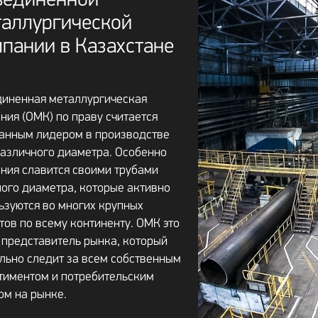
ъединенной
аллургической
пании в Казахстане
иненная металлургическая
ния (ОМК) по праву считается
анным лидером в производстве
различного диаметра. Особенно
ния славится своими трубами
ого диаметра, которые активно
ьзуются во многих крупных
тов по всему континенту. ОМК это
 представитель рынка, который
льно следит за всем собственным
тиментом и потребительским
ом на рынке.